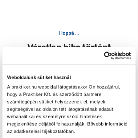
Hoppá ...
Váratlan hiba történt
Dolgozunk a hiba javításán. Egy kis türelmet kérünk.
Weboldalunk sütiket használ
A praktiker.hu weboldal látogatásakor Ön hozzájárul,
Oldal újratöltése
hogy a Praktiker Kft. és szerződött partnerei
számítógépén sütiket helyezzenek el, melyek
segítségével az oldalon tett látogatásának adatait
webanalitikai és személyre szóló hirdetések
megjelenítése céljából felhasználják. Bővebb információ
az adatkezelési tájékoztatóban.