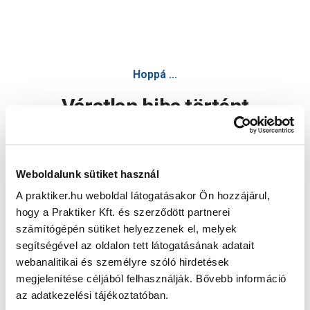
Hoppá ...
Váratlan hiba történt
Dolgozunk a hiba javításán. Egy kis türelmet kérünk.
Weboldalunk sütiket használ
A praktiker.hu weboldal látogatásakor Ön hozzájárul,
Oldal újratöltése
hogy a Praktiker Kft. és szerződött partnerei
számítógépén sütiket helyezzenek el, melyek
segítségével az oldalon tett látogatásának adatait
webanalitikai és személyre szóló hirdetések
megjelenítése céljából felhasználják. Bővebb információ
az adatkezelési tájékoztatóban.