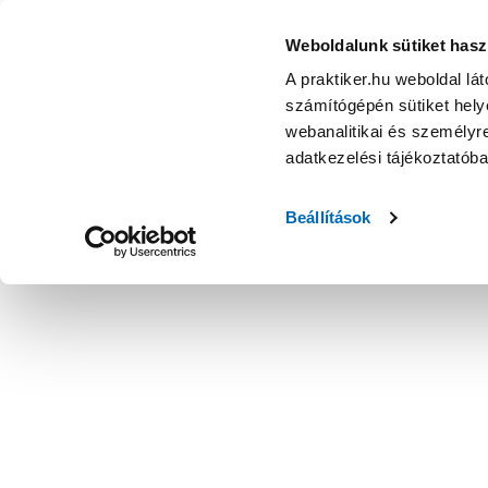
Weboldalunk sütiket hasz
A praktiker.hu weboldal lá
számítógépén sütiket helye
webanalitikai és személyre
adatkezelési tájékoztatób
Beállítások