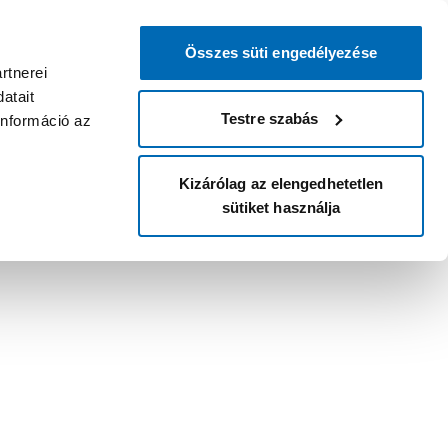
Összes süti engedélyezése
rtnerei
atait
Testre szabás
információ az
Kizárólag az elengedhetetlen
sütiket használja