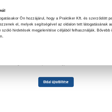
nál
togatásakor Ön hozzájárul, hogy a Praktiker Kft. és szerződött pa
zzenek el, melyek segítségével az oldalon tett látogatásának ad
 szóló hirdetések megjelenítése céljából felhasználják. Bővebb 
Hoppá ...
an.
Váratlan hiba történt
Dolgozunk a hiba javításán. Egy kis türelmet kérünk.
Oldal újratöltése