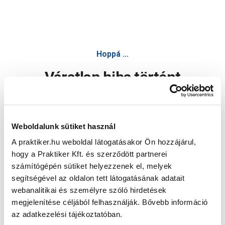
Hoppá ...
Váratlan hiba történt
Dolgozunk a hiba javításán. Egy kis türelmet kérünk.
Weboldalunk sütiket használ
A praktiker.hu weboldal látogatásakor Ön hozzájárul,
Oldal újratöltése
hogy a Praktiker Kft. és szerződött partnerei
számítógépén sütiket helyezzenek el, melyek
segítségével az oldalon tett látogatásának adatait
webanalitikai és személyre szóló hirdetések
megjelenítése céljából felhasználják. Bővebb információ
az adatkezelési tájékoztatóban.