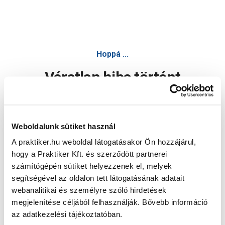
Hoppá ...
Váratlan hiba történt
Dolgozunk a hiba javításán. Egy kis türelmet kérünk.
Weboldalunk sütiket használ
A praktiker.hu weboldal látogatásakor Ön hozzájárul,
Oldal újratöltése
hogy a Praktiker Kft. és szerződött partnerei
számítógépén sütiket helyezzenek el, melyek
segítségével az oldalon tett látogatásának adatait
webanalitikai és személyre szóló hirdetések
megjelenítése céljából felhasználják. Bővebb információ
az adatkezelési tájékoztatóban.