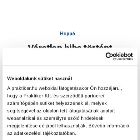
Hoppá ...
Váratlan hiba történt
Dolgozunk a hiba javításán. Egy kis türelmet kérünk.
Weboldalunk sütiket használ
A praktiker.hu weboldal látogatásakor Ön hozzájárul,
Oldal újratöltése
hogy a Praktiker Kft. és szerződött partnerei
számítógépén sütiket helyezzenek el, melyek
segítségével az oldalon tett látogatásának adatait
webanalitikai és személyre szóló hirdetések
megjelenítése céljából felhasználják. Bővebb információ
az adatkezelési tájékoztatóban.