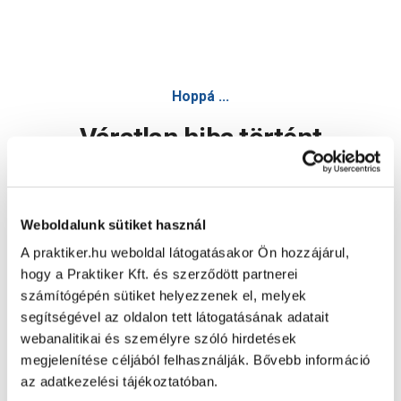
Hoppá ...
Váratlan hiba történt
Dolgozunk a hiba javításán. Egy kis türelmet kérünk.
Weboldalunk sütiket használ
A praktiker.hu weboldal látogatásakor Ön hozzájárul,
Oldal újratöltése
hogy a Praktiker Kft. és szerződött partnerei
számítógépén sütiket helyezzenek el, melyek
segítségével az oldalon tett látogatásának adatait
webanalitikai és személyre szóló hirdetések
megjelenítése céljából felhasználják. Bővebb információ
az adatkezelési tájékoztatóban.