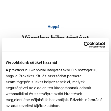
Hoppá ...
Váratlan hiba történt
Dolgozunk a hiba javításán. Egy kis türelmet kérünk.
Weboldalunk sütiket használ
A praktiker.hu weboldal látogatásakor Ön hozzájárul,
Oldal újratöltése
hogy a Praktiker Kft. és szerződött partnerei
számítógépén sütiket helyezzenek el, melyek
segítségével az oldalon tett látogatásának adatait
webanalitikai és személyre szóló hirdetések
megjelenítése céljából felhasználják. Bővebb információ
az adatkezelési tájékoztatóban.