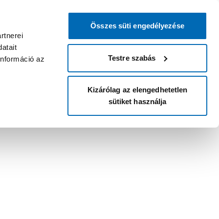
Összes süti engedélyezése
rtnerei
atait
Testre szabás
információ az
Kizárólag az elengedhetetlen
sütiket használja