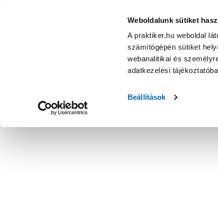
Weboldalunk sütiket hasz
A praktiker.hu weboldal lá
számítógépén sütiket helye
webanalitikai és személyre
adatkezelési tájékoztatób
Beállítások