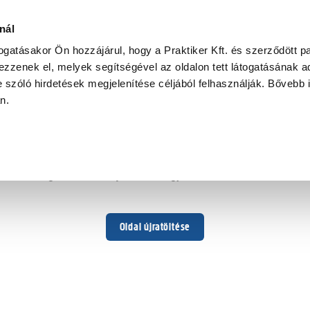
nál
togatásakor Ön hozzájárul, hogy a Praktiker Kft. és szerződött pa
zzenek el, melyek segítségével az oldalon tett látogatásának ad
 szóló hirdetések megjelenítése céljából felhasználják. Bővebb 
Hoppá ...
an.
Váratlan hiba történt
Dolgozunk a hiba javításán. Egy kis türelmet kérünk.
Oldal újratöltése