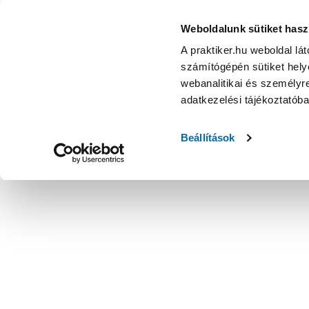
Weboldalunk sütiket hasz
A praktiker.hu weboldal lá
számítógépén sütiket helye
webanalitikai és személyre
adatkezelési tájékoztatób
Beállítások