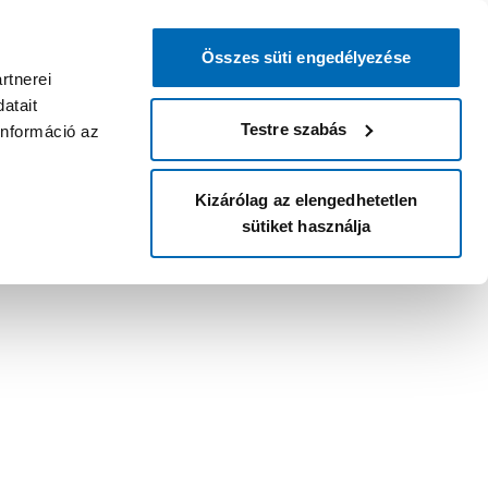
Összes süti engedélyezése
rtnerei
atait
Testre szabás
információ az
Kizárólag az elengedhetetlen
sütiket használja