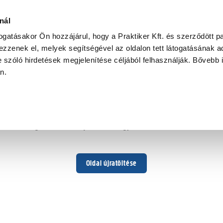
nál
togatásakor Ön hozzájárul, hogy a Praktiker Kft. és szerződött pa
zzenek el, melyek segítségével az oldalon tett látogatásának ad
 szóló hirdetések megjelenítése céljából felhasználják. Bővebb 
Hoppá ...
an.
Váratlan hiba történt
Dolgozunk a hiba javításán. Egy kis türelmet kérünk.
Oldal újratöltése