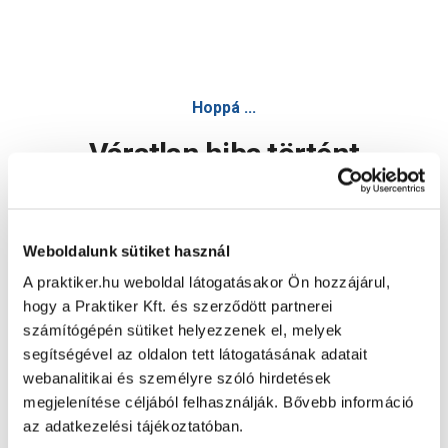
Hoppá ...
Váratlan hiba történt
Dolgozunk a hiba javításán. Egy kis türelmet kérünk.
Weboldalunk sütiket használ
A praktiker.hu weboldal látogatásakor Ön hozzájárul,
Oldal újratöltése
hogy a Praktiker Kft. és szerződött partnerei
számítógépén sütiket helyezzenek el, melyek
segítségével az oldalon tett látogatásának adatait
webanalitikai és személyre szóló hirdetések
megjelenítése céljából felhasználják. Bővebb információ
az adatkezelési tájékoztatóban.