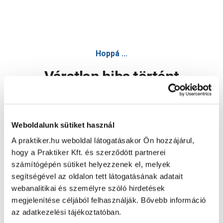
Hoppá ...
Váratlan hiba történt
Dolgozunk a hiba javításán. Egy kis türelmet kérünk.
Weboldalunk sütiket használ
A praktiker.hu weboldal látogatásakor Ön hozzájárul,
Oldal újratöltése
hogy a Praktiker Kft. és szerződött partnerei
számítógépén sütiket helyezzenek el, melyek
segítségével az oldalon tett látogatásának adatait
webanalitikai és személyre szóló hirdetések
megjelenítése céljából felhasználják. Bővebb információ
az adatkezelési tájékoztatóban.