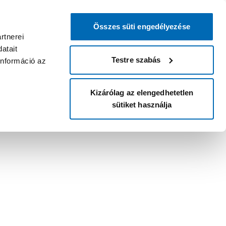
Összes süti engedélyezése
rtnerei
atait
Testre szabás
információ az
Kizárólag az elengedhetetlen
sütiket használja