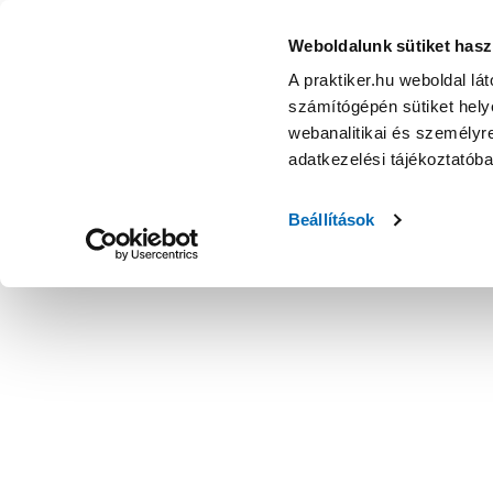
Weboldalunk sütiket hasz
A praktiker.hu weboldal lá
számítógépén sütiket helye
webanalitikai és személyre
adatkezelési tájékoztatób
Beállítások