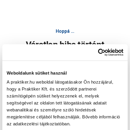
Hoppá ...
Váratlan hiba történt
Dolgozunk a hiba javításán. Egy kis türelmet kérünk.
Weboldalunk sütiket használ
A praktiker.hu weboldal látogatásakor Ön hozzájárul,
Oldal újratöltése
hogy a Praktiker Kft. és szerződött partnerei
számítógépén sütiket helyezzenek el, melyek
segítségével az oldalon tett látogatásának adatait
webanalitikai és személyre szóló hirdetések
megjelenítése céljából felhasználják. Bővebb információ
az adatkezelési tájékoztatóban.