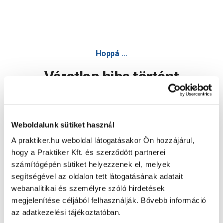
Hoppá ...
Váratlan hiba történt
Dolgozunk a hiba javításán. Egy kis türelmet kérünk.
Weboldalunk sütiket használ
A praktiker.hu weboldal látogatásakor Ön hozzájárul,
Oldal újratöltése
hogy a Praktiker Kft. és szerződött partnerei
számítógépén sütiket helyezzenek el, melyek
segítségével az oldalon tett látogatásának adatait
webanalitikai és személyre szóló hirdetések
megjelenítése céljából felhasználják. Bővebb információ
az adatkezelési tájékoztatóban.