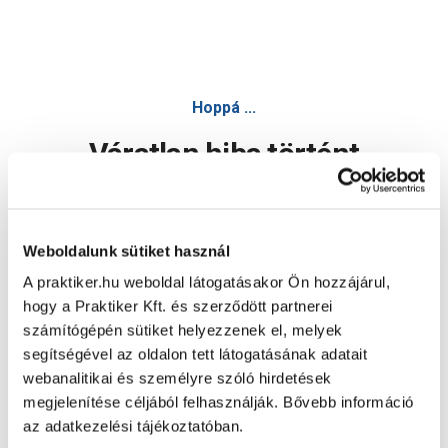
Hoppá ...
Váratlan hiba történt
Dolgozunk a hiba javításán. Egy kis türelmet kérünk.
Weboldalunk sütiket használ
A praktiker.hu weboldal látogatásakor Ön hozzájárul,
Oldal újratöltése
hogy a Praktiker Kft. és szerződött partnerei
számítógépén sütiket helyezzenek el, melyek
segítségével az oldalon tett látogatásának adatait
webanalitikai és személyre szóló hirdetések
megjelenítése céljából felhasználják. Bővebb információ
az adatkezelési tájékoztatóban.