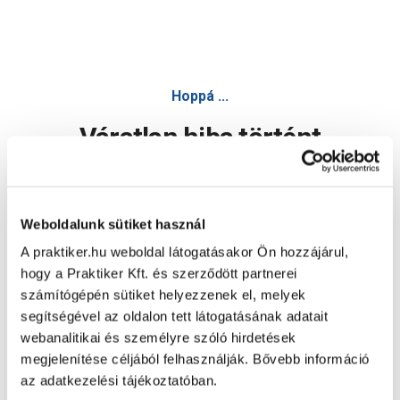
Függő cserép 29cm vörös - Dekorfigura, egyéb virágedény
Hoppá ...
Váratlan hiba történt
Dolgozunk a hiba javításán. Egy kis türelmet kérünk.
Weboldalunk sütiket használ
A praktiker.hu weboldal látogatásakor Ön hozzájárul,
Oldal újratöltése
hogy a Praktiker Kft. és szerződött partnerei
számítógépén sütiket helyezzenek el, melyek
segítségével az oldalon tett látogatásának adatait
webanalitikai és személyre szóló hirdetések
megjelenítése céljából felhasználják. Bővebb információ
az adatkezelési tájékoztatóban.