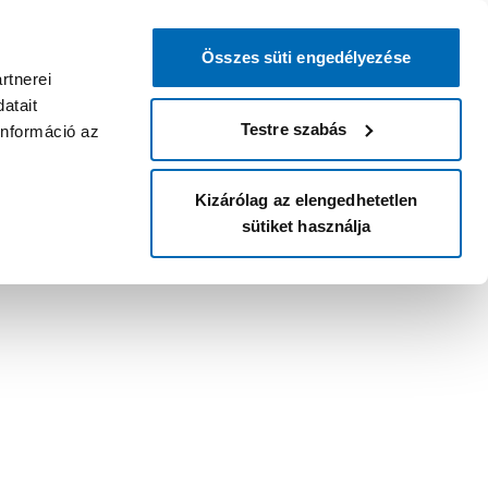
Összes süti engedélyezése
rtnerei
atait
Testre szabás
információ az
Kizárólag az elengedhetetlen
sütiket használja