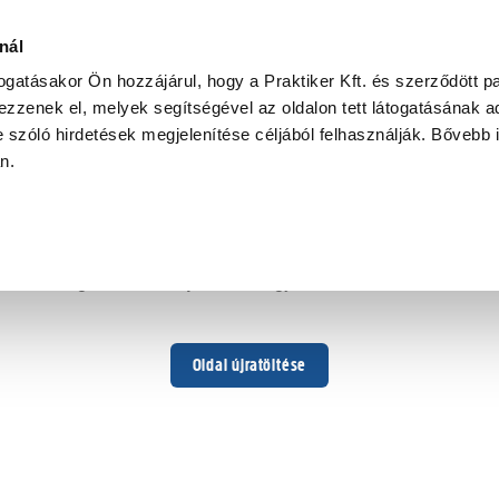
nál
togatásakor Ön hozzájárul, hogy a Praktiker Kft. és szerződött pa
zzenek el, melyek segítségével az oldalon tett látogatásának ad
 szóló hirdetések megjelenítése céljából felhasználják. Bővebb 
Hoppá ...
an.
Váratlan hiba történt
Dolgozunk a hiba javításán. Egy kis türelmet kérünk.
Oldal újratöltése