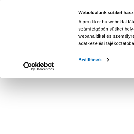
Függő cserép 21cm vörös - Dekorfigura, egyéb virágedény
Weboldalunk sütiket hasz
A praktiker.hu weboldal lá
számítógépén sütiket helye
webanalitikai és személyre
adatkezelési tájékoztatób
Beállítások