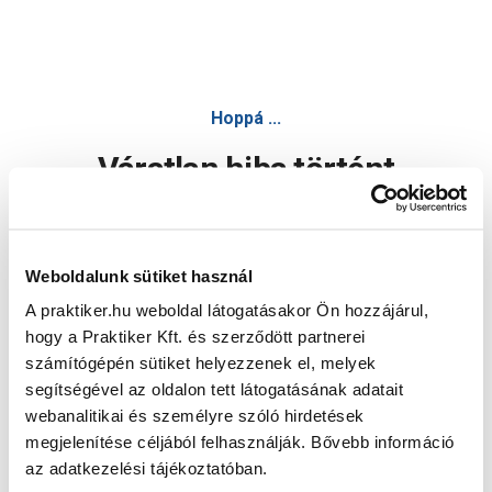
Hoppá ...
Váratlan hiba történt
Dolgozunk a hiba javításán. Egy kis türelmet kérünk.
Weboldalunk sütiket használ
A praktiker.hu weboldal látogatásakor Ön hozzájárul,
Oldal újratöltése
hogy a Praktiker Kft. és szerződött partnerei
számítógépén sütiket helyezzenek el, melyek
segítségével az oldalon tett látogatásának adatait
webanalitikai és személyre szóló hirdetések
megjelenítése céljából felhasználják. Bővebb információ
az adatkezelési tájékoztatóban.