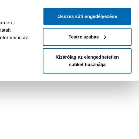
Összes süti engedélyezése
rtnerei
atait
Testre szabás
információ az
Kizárólag az elengedhetetlen
sütiket használja