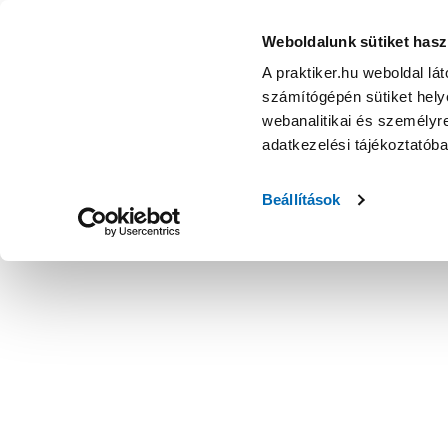
Weboldalunk sütiket hasz
A praktiker.hu weboldal lá
számítógépén sütiket helye
webanalitikai és személyre
adatkezelési tájékoztatób
Beállítások