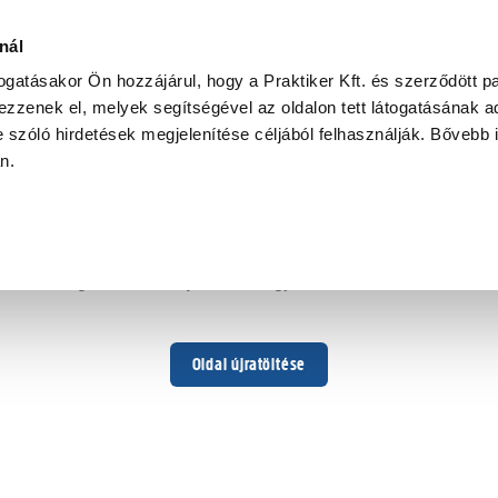
nál
togatásakor Ön hozzájárul, hogy a Praktiker Kft. és szerződött pa
zzenek el, melyek segítségével az oldalon tett látogatásának ad
 szóló hirdetések megjelenítése céljából felhasználják. Bővebb 
Hoppá ...
an.
Váratlan hiba történt
Dolgozunk a hiba javításán. Egy kis türelmet kérünk.
Oldal újratöltése