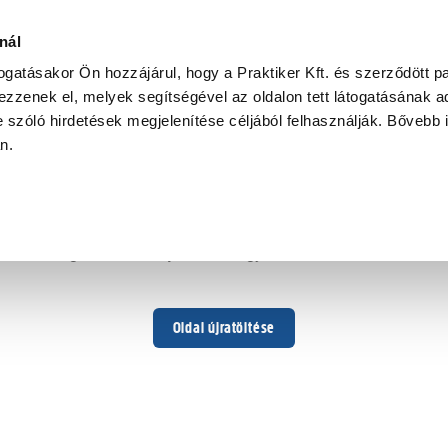
nál
togatásakor Ön hozzájárul, hogy a Praktiker Kft. és szerződött pa
zzenek el, melyek segítségével az oldalon tett látogatásának ad
 szóló hirdetések megjelenítése céljából felhasználják. Bővebb 
Hoppá ...
an.
Váratlan hiba történt
Dolgozunk a hiba javításán. Egy kis türelmet kérünk.
Oldal újratöltése