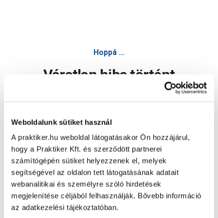
Szikkasztó akna apollo 500 m 116/110mm - Esővízgyűjtő, h
Hoppá ...
Váratlan hiba történt
Dolgozunk a hiba javításán. Egy kis türelmet kérünk.
Weboldalunk sütiket használ
A praktiker.hu weboldal látogatásakor Ön hozzájárul,
Oldal újratöltése
hogy a Praktiker Kft. és szerződött partnerei
számítógépén sütiket helyezzenek el, melyek
segítségével az oldalon tett látogatásának adatait
webanalitikai és személyre szóló hirdetések
megjelenítése céljából felhasználják. Bővebb információ
az adatkezelési tájékoztatóban.