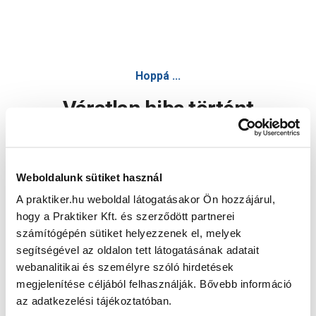
Hoppá ...
Váratlan hiba történt
Dolgozunk a hiba javításán. Egy kis türelmet kérünk.
Weboldalunk sütiket használ
A praktiker.hu weboldal látogatásakor Ön hozzájárul,
Oldal újratöltése
hogy a Praktiker Kft. és szerződött partnerei
számítógépén sütiket helyezzenek el, melyek
segítségével az oldalon tett látogatásának adatait
webanalitikai és személyre szóló hirdetések
megjelenítése céljából felhasználják. Bővebb információ
az adatkezelési tájékoztatóban.