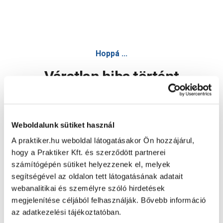
Dekor bagoly 8,2x8,2x9,8cm 3 féle - Dekorfigura, egyéb vi
Hoppá ...
Váratlan hiba történt
Dolgozunk a hiba javításán. Egy kis türelmet kérünk.
Weboldalunk sütiket használ
A praktiker.hu weboldal látogatásakor Ön hozzájárul,
Oldal újratöltése
hogy a Praktiker Kft. és szerződött partnerei
számítógépén sütiket helyezzenek el, melyek
segítségével az oldalon tett látogatásának adatait
webanalitikai és személyre szóló hirdetések
megjelenítése céljából felhasználják. Bővebb információ
az adatkezelési tájékoztatóban.