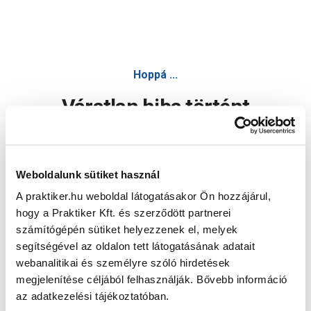
Hoppá ...
Váratlan hiba történt
Dolgozunk a hiba javításán. Egy kis türelmet kérünk.
Weboldalunk sütiket használ
A praktiker.hu weboldal látogatásakor Ön hozzájárul,
Oldal újratöltése
hogy a Praktiker Kft. és szerződött partnerei
számítógépén sütiket helyezzenek el, melyek
segítségével az oldalon tett látogatásának adatait
webanalitikai és személyre szóló hirdetések
megjelenítése céljából felhasználják. Bővebb információ
az adatkezelési tájékoztatóban.