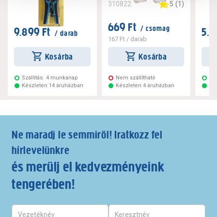
5
(
1
)
310822
669 Ft
/ csomag
9.899 Ft
5.4
/ darab
167 Ft
/ darab
Kosárba
Kosárba
Szállítás:
4 munkanap
Nem szállítható
Szá
Készleten 14 áruházban
Készleten 4 áruházban
Ké
Ne maradj le semmiről! Iratkozz fel
hírlevelünkre
és merülj el kedvezményeink
tengerében!