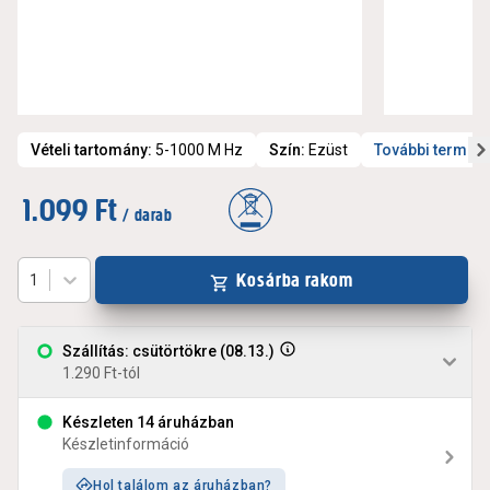
Vételi tartomány
:
5-1000 M Hz
Szín
:
Ezüst
További termék
1.099 Ft
/ darab
Kosárba rakom
1
Szállítás: csütörtökre (08.13.)
1.290 Ft-tól
Készleten 14 áruházban
Készletinformáció
Hol találom az áruházban?