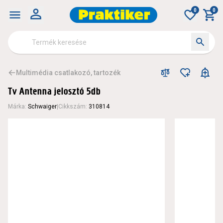
0
0
Multimédia csatlakozó, tartozék
Tv Antenna jelosztó 5db
Márka
:
Schwaiger
|
Cikkszám
:
310814