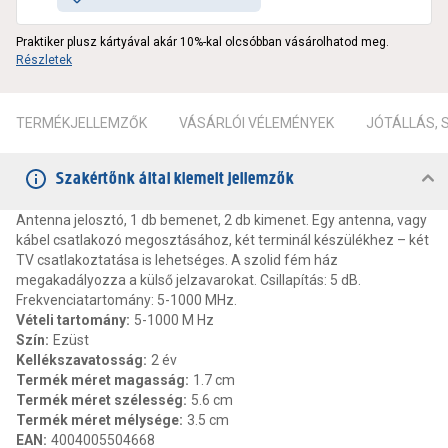
Praktiker plusz kártyával akár 10%-kal olcsóbban vásárolhatod meg.
Részletek
TERMÉKJELLEMZŐK
VÁSÁRLÓI VÉLEMÉNYEK
JÓTÁLLÁS,
Szakértőnk által kiemelt jellemzők
Antenna jelosztó, 1 db bemenet, 2 db kimenet. Egy antenna, vagy
kábel csatlakozó megosztásához, két terminál készülékhez – két
TV csatlakoztatása is lehetséges. A szolid fém ház
megakadályozza a külső jelzavarokat. Csillapítás: 5 dB.
Frekvenciatartomány: 5-1000 MHz.
Vételi tartomány
:
5-1000 M Hz
Szín
:
Ezüst
Kellékszavatosság
:
2 év
Termék méret magasság
:
1.7 cm
Termék méret szélesség
:
5.6 cm
Termék méret mélysége
:
3.5 cm
EAN
:
4004005504668