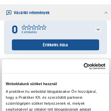
Vásárlói vélemények
0
0
értékelés
Értékelés írása
Jótállás, szavatosság
Csomagolási és súly információk
Weboldalunk sütiket használ
A praktiker.hu weboldal látogatásakor Ön hozzájárul,
hogy a Praktiker Kft. és szerződött partnerei
Dokumentumok, felelős személy
számítógépén sütiket helyezzenek el, melyek
segítségével az oldalon tett látogatásának adatait