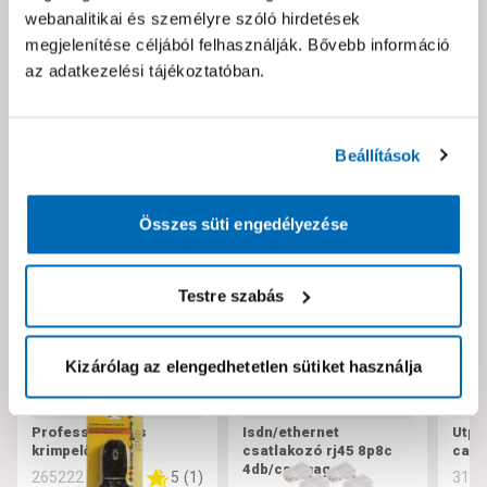
webanalitikai és személyre szóló hirdetések
Hibát találtál az oldalon vagy a termék leírásában?
megjelenítése céljából felhasználják. Bővebb információ
Kérjük jelezd nekünk!
az adatkezelési tájékoztatóban.
Neked ajánljuk!
Beállítások
Összes süti engedélyezése
Testre szabás
Kizárólag az elengedhetetlen sütiket használja
Professzionális
Isdn/ethernet
Utp 
krimpelő fogó
csatlakozó rj45 8p8c
cat 
4db/csomag
5
(
1
)
265222
310