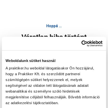
Hoppá ...
Váratlan hiba történt
Dolgozunk a hiba javításán. Egy kis türelmet kérünk.
Weboldalunk sütiket használ
A praktiker.hu weboldal látogatásakor Ön hozzájárul,
Oldal újratöltése
hogy a Praktiker Kft. és szerződött partnerei
számítógépén sütiket helyezzenek el, melyek
segítségével az oldalon tett látogatásának adatait
webanalitikai és személyre szóló hirdetések
megjelenítése céljából felhasználják. Bővebb információ
az adatkezelési tájékoztatóban.