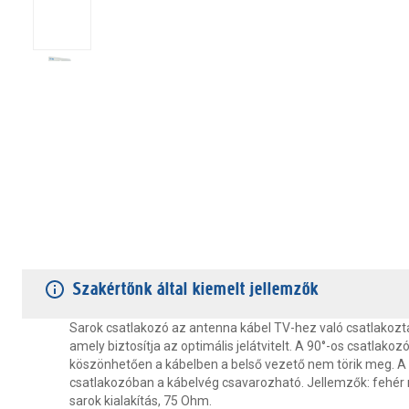
TERMÉKJELLEMZŐK
VÁSÁRLÓI VÉLEMÉNYEK
JÓTÁLLÁS
Szakértőnk által kiemelt jellemzők
Sarok csatlakozó az antenna kábel TV-hez való csatlakoz
amely biztosítja az optimális jelátvitelt. A 90°-os csatlakoz
köszönhetően a kábelben a belső vezető nem törik meg. A
csatlakozóban a kábelvég csavarozható. Jellemzők: fehé
sarok kialakítás, 75 Ohm.