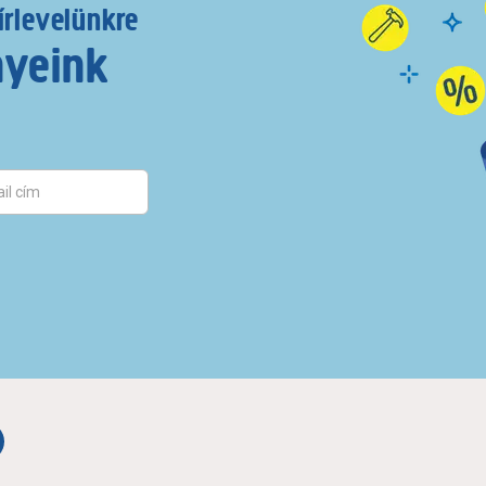
írlevelünkre
nyeink