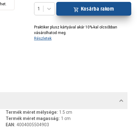
het.
Kosárba rakom
1
Praktiker plusz kártyával akár 10%-kal olcsóbban
vásárolhatod meg.
Részletek
MENTUMOK, FELELŐS SZEMÉLY
Termék méret mélysége
:
1.5 cm
Termék méret magasság
:
1 cm
EAN
:
4004005504903