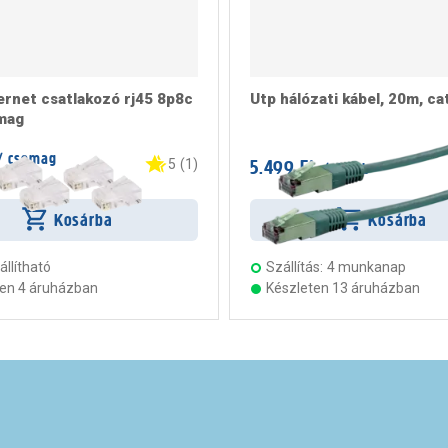
ernet csatlakozó rj45 8p8c
Utp hálózati kábel, 20m, ca
mag
/ csomag
5.499 Ft
5
(
1
)
/ darab
rab
Kosárba
Kosárba
llítható
Szállítás:
4 munkanap
ten 4 áruházban
Készleten 13 áruházban