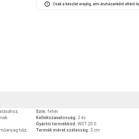
Csak a készlet erejéig, ami áruházanként eltérő le
, SZAVATOSSÁG
CSOMAGOLÁSI ÉS SÚLY INFORMÁCIÓK
DOKU
tatásához,
Szín
:
fehér
ónak
Kellékszavatosság
:
2 év
Gyártói termékkód
:
WST 20 S
r műanyag ház,
Termék méret szélesség
:
3 cm