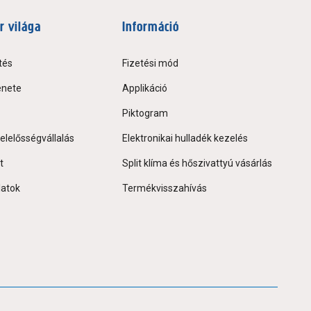
r világa
Információ
tés
Fizetési mód
énete
Applikáció
Piktogram
elelősségvállalás
Elektronikai hulladék kezelés
t
Split klíma és hőszivattyú vásárlás
latok
Termékvisszahívás