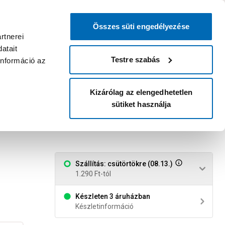
0
0
dvenc áruházam
:
Miért érdemes
Kérlek válassz
bejelentkezni?
Összes süti engedélyezése
Belépés
Listáim
Kosár
rtnerei
atait
Legyél Praktiker Plusz tag!
Áruházak és szolgáltatások
Karrier
Testre szabás
információ az
Kizárólag az elengedhetetlen
sütiket használja
Szállítás: csütörtökre (08.13.)
1.290 Ft-tól
Készleten 3 áruházban
Készletinformáció