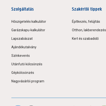
Szolgáltatás
Szakértői tippek
Hőszigetelés kalkulátor
Építkezés, felújítás
Garázskapu-kalkulátor
Otthon, lakberendezés
Lapszabászat
Kert és szabadidő
Ajándékutalvány
Színkeverés
Utánfutó kölcsönzés
Gépkölcsönzés
Nagyvásárlói program