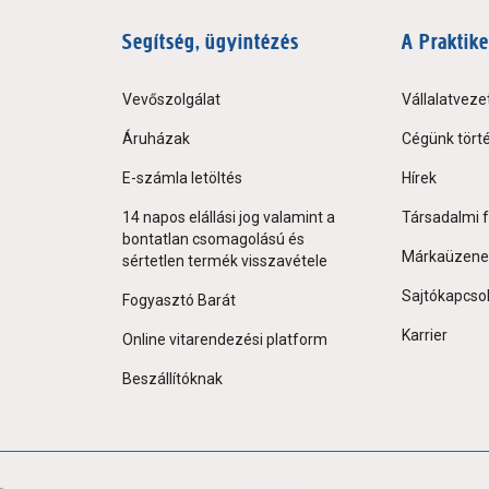
Segítség, ügyintézés
A Praktike
Vevőszolgálat
Vállalatveze
Áruházak
Cégünk tört
E-számla letöltés
Hírek
14 napos elállási jog valamint a
Társadalmi f
bontatlan csomagolású és
Márkaüzene
sértetlen termék visszavétele
Sajtókapcso
Fogyasztó Barát
Karrier
Online vitarendezési platform
Beszállítóknak