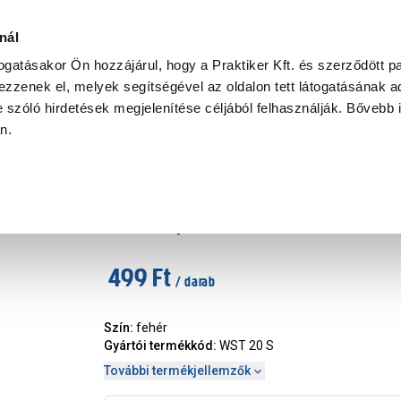
Ke
nál
togatásakor Ön hozzájárul, hogy a Praktiker Kft. és szerződött pa
zzenek el, melyek segítségével az oldalon tett látogatásának ad
Praktiker Professional
Szakiajánló
Ügyintézés és Információ
 szóló hirdetések megjelenítése céljából felhasználják. Bővebb 
an.
ia csatlakozó, tartozék
Koax Antenna sarok dugó
Márka
:
Schwaiger
|
Cikkszám
:
310795
499 Ft
/ darab
Szín
:
fehér
Gyártói termékkód
:
WST 20 S
További termékjellemzők