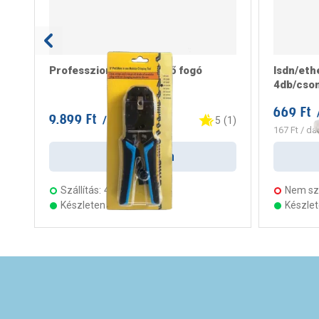
Professzionális krimpelő fogó
Isdn/eth
4db/cso
669 Ft
9.899 Ft
/ darab
5
(
1
)
167 Ft
/ da
Kosárba
Szállítás:
4 munkanap
Nem szá
Készleten 14 áruházban
Készle