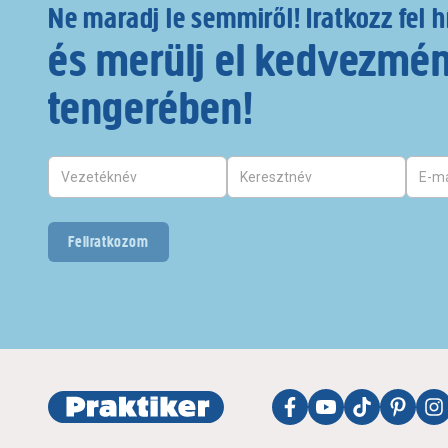
Ne maradj le semmiről! Iratkozz fel h
és merülj el kedvezmé
tengerében!
Feliratkozom