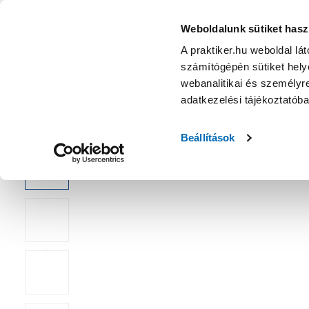
KATEGÓRIÁK
Weboldalunk sütiket hasz
A praktiker.hu weboldal lá
számítógépén sütiket helye
Ajánlatok
Márkanagykövet
Nyereményjáték
webanalitikai és személyre
adatkezelési tájékoztatób
Kezdőoldal
Szabadidő
Szórakoztató elektronika
Multiméd
Beállítások