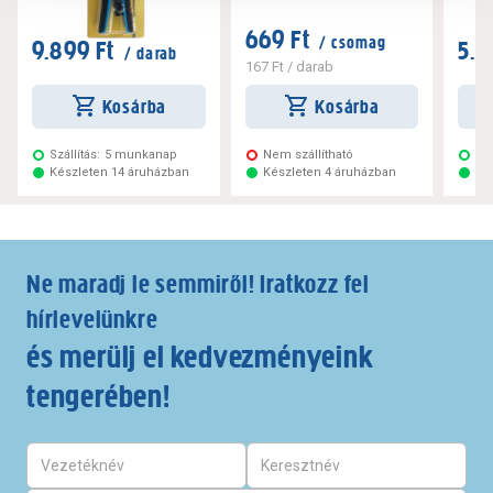
669 Ft
/ csomag
9.899 Ft
5.4
/ darab
167 Ft
/ darab
Kosárba
Kosárba
Szállítás:
5 munkanap
Nem szállítható
Szá
Készleten 14 áruházban
Készleten 4 áruházban
Ké
Ne maradj le semmiről! Iratkozz fel
hírlevelünkre
és merülj el kedvezményeink
tengerében!