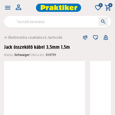
0
0
Multimédia csatlakozó, tartozék
Jack összekötő kábel 3,5mm 1,5m
Márka
:
Schwaiger
|
Cikkszám
:
310791