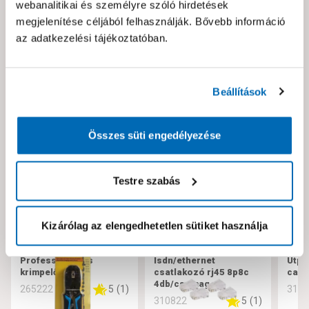
webanalitikai és személyre szóló hirdetések
Hibát találtál az oldalon vagy a termék leírásában?
megjelenítése céljából felhasználják. Bővebb információ
Kérjük jelezd nekünk!
az adatkezelési tájékoztatóban.
Neked ajánljuk!
Beállítások
Összes süti engedélyezése
Testre szabás
Kizárólag az elengedhetetlen sütiket használja
Professzionális
Isdn/ethernet
Utp 
krimpelő fogó
csatlakozó rj45 8p8c
cat 
4db/csomag
5
(
1
)
265222
310
5
(
1
)
310822