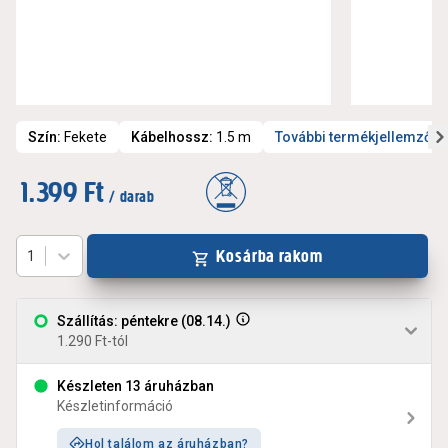
Szín
:
Fekete
Kábelhossz
:
1.5 m
További termékjellemzők
1.399 Ft
/ darab
Kosárba rakom
1
Szállítás: péntekre (08.14.)
1.290 Ft-tól
Készleten 13 áruházban
Készletinformáció
Hol találom az áruházban?