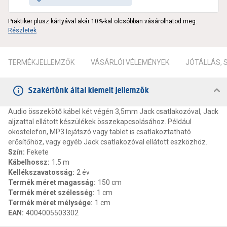
Praktiker plusz kártyával akár 10%-kal olcsóbban vásárolhatod meg.
Részletek
TERMÉKJELLEMZŐK
VÁSÁRLÓI VÉLEMÉNYEK
JÓTÁLLÁS,
Szakértőnk által kiemelt jellemzők
Audio összekötő kábel két végén 3,5mm Jack csatlakozóval, Jack
aljzattal ellátott készülékek összekapcsolásához. Például
okostelefon, MP3 lejátszó vagy tablet is csatlakoztatható
erősítőhöz, vagy egyéb Jack csatlakozóval ellátott eszközhöz.
Szín
:
Fekete
Kábelhossz
:
1.5 m
Kellékszavatosság
:
2 év
Termék méret magasság
:
150 cm
Termék méret szélesség
:
1 cm
Termék méret mélysége
:
1 cm
EAN
:
4004005503302