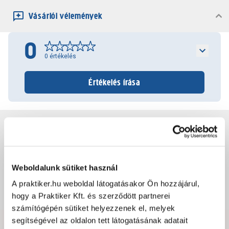
Vásárlói vélemények
0
0
értékelés
Értékelés írása
Jótállás, szavatosság
Csomagolási és súly információk
Weboldalunk sütiket használ
A praktiker.hu weboldal látogatásakor Ön hozzájárul,
Dokumentumok, felelős személy
hogy a Praktiker Kft. és szerződött partnerei
számítógépén sütiket helyezzenek el, melyek
segítségével az oldalon tett látogatásának adatait