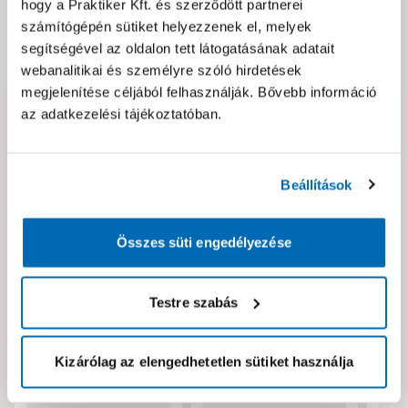
Csomagolási és súly információk
hogy a Praktiker Kft. és szerződött partnerei
számítógépén sütiket helyezzenek el, melyek
segítségével az oldalon tett látogatásának adatait
Dokumentumok, felelős személy
webanalitikai és személyre szóló hirdetések
megjelenítése céljából felhasználják. Bővebb információ
az adatkezelési tájékoztatóban.
Hibát találtál az oldalon vagy a termék leírásában?
Kérjük jelezd nekünk!
Beállítások
Neked ajánljuk!
Összes süti engedélyezése
Testre szabás
Kizárólag az elengedhetetlen sütiket használja