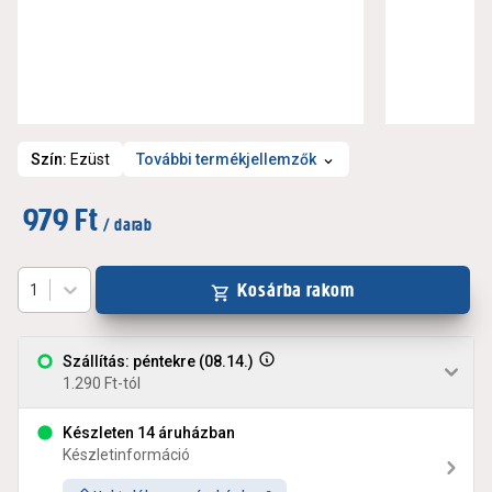
Szín
:
Ezüst
További termékjellemzők
979 Ft
/ darab
Kosárba rakom
1
Szállítás: péntekre (08.14.)
1.290 Ft-tól
Készleten 14 áruházban
Készletinformáció