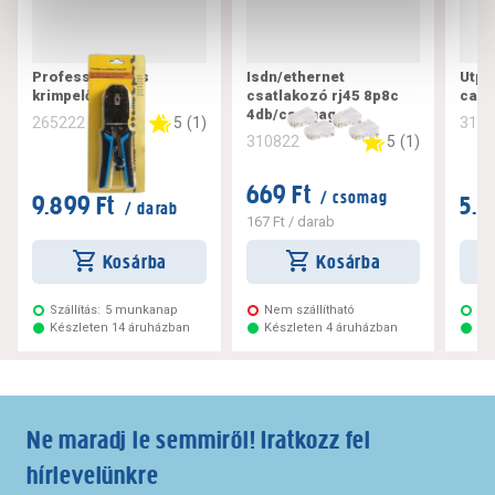
Professzionális
Isdn/ethernet
Utp 
krimpelő fogó
csatlakozó rj45 8p8c
cat 
4db/csomag
5
(
1
)
265222
310
5
(
1
)
310822
669 Ft
/ csomag
9.899 Ft
5.4
/ darab
167 Ft
/ darab
Kosárba
Kosárba
Szállítás:
5 munkanap
Nem szállítható
Szá
Készleten 14 áruházban
Készleten 4 áruházban
Ké
Ne maradj le semmiről! Iratkozz fel
hírlevelünkre