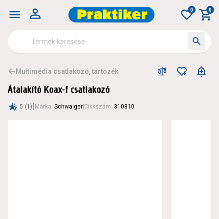
0
0
Multimédia csatlakozó, tartozék
Átalakító Koax-f csatlakozó
|
5
(1)
Márka
:
Schwaiger
|
Cikkszám
:
310810