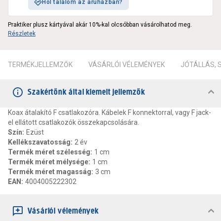
Hol találom az áruházban?
Praktiker plusz kártyával akár 10%-kal olcsóbban vásárolhatod meg.
Részletek
TERMÉKJELLEMZŐK
VÁSÁRLÓI VÉLEMÉNYEK
JÓTÁLLÁS,
Szakértőnk által kiemelt jellemzők
Koax átalakító F csatlakozóra. Kábelek F konnektorral, vagy F jack-
el ellátott csatlakozók összekapcsolására.
Szín
:
Ezüst
Kellékszavatosság
:
2 év
Termék méret szélesség
:
1 cm
Termék méret mélysége
:
1 cm
Termék méret magasság
:
3 cm
EAN
:
4004005222302
Vásárlói vélemények