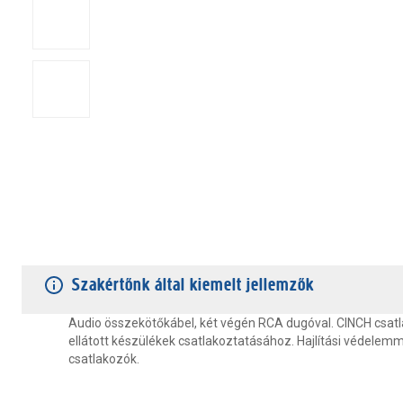
TERMÉKJELLEMZŐK
VÁSÁRLÓI VÉLEMÉNYEK
JÓTÁLLÁS
Szakértőnk által kiemelt jellemzők
Audio összekötőkábel, két végén RCA dugóval. CINCH csat
ellátott készülékek csatlakoztatásához. Hajlítási védelemme
csatlakozók.