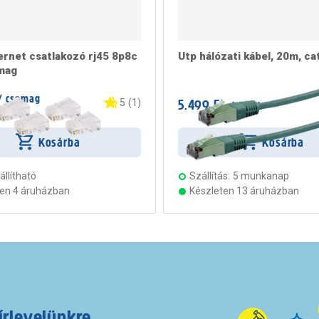
ernet csatlakozó rj45 8p8c
Utp hálózati kábel, 20m, ca
mag
/ csomag
5.499 Ft
5
(
1
)
/ darab
rab
Kosárba
Kosárba
llítható
Szállítás:
5 munkanap
ten 4 áruházban
Készleten 13 áruházban
írlevelünkre