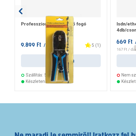
Professzionális krimpelő fogó
Isdn/eth
4db/cso
669 Ft
9.899 Ft
/ darab
5
(
1
)
167 Ft
/ da
Kosárba
Szállítás:
5 munkanap
Nem szá
Készleten 14 áruházban
Készle
Ne maradj le semmiről! Iratkozz fel h