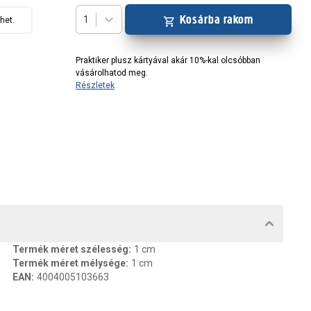
Kosárba rakom
1
het.
Praktiker plusz kártyával akár 10%-kal olcsóbban
vásárolhatod meg.
Részletek
MENTUMOK, FELELŐS SZEMÉLY
Termék méret szélesség
:
1 cm
Termék méret mélysége
:
1 cm
EAN
:
4004005103663