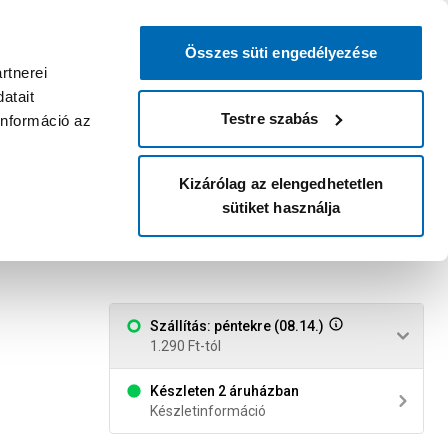
0
0
dvenc áruházam
:
Miért érdemes
Kérlek válassz
bejelentkezni?
Összes süti engedélyezése
Belépés
Listáim
Kosár
rtnerei
atait
Legyél Praktiker Plusz tag!
Áruházak és szolgáltatások
Karrier
Testre szabás
információ az
Kizárólag az elengedhetetlen
sütiket használja
5m
Szállítás: péntekre (08.14.)
1.290 Ft-tól
Készleten 2 áruházban
Készletinformáció