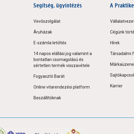
Segítség, ügyintézés
A Praktike
Vevőszolgálat
Vállalatveze
Áruházak
Cégünk tört
E-számla letöltés
Hírek
14 napos elállási jog valamint a
Társadalmi f
bontatlan csomagolású és
Márkaüzene
sértetlen termék visszavétele
Sajtókapcso
Fogyasztó Barát
Karrier
Online vitarendezési platform
Beszállítóknak