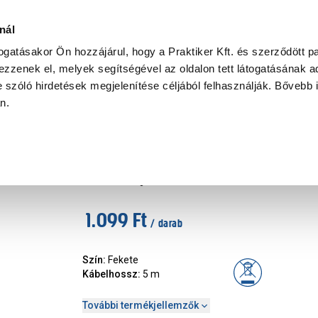
Ke
nál
togatásakor Ön hozzájárul, hogy a Praktiker Kft. és szerződött pa
zzenek el, melyek segítségével az oldalon tett látogatásának ad
Praktiker Professional
Szakiajánló
Ügyintézés és Információ
 szóló hirdetések megjelenítése céljából felhasználják. Bővebb 
an.
ia csatlakozó, tartozék
2xrca-2xrca összekötő kábel 
Márka
:
Schwaiger
|
Cikkszám
:
310844
1.099 Ft
/ darab
Szín
:
Fekete
Kábelhossz
:
5 m
További termékjellemzők