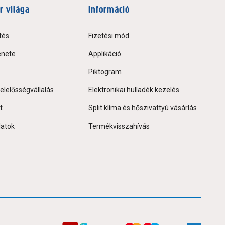
r világa
Információ
tés
Fizetési mód
énete
Applikáció
Piktogram
elelősségvállalás
Elektronikai hulladék kezelés
t
Split klíma és hőszivattyú vásárlás
latok
Termékvisszahívás