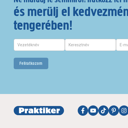
és merülj el kedvezmé
tengerében!
Feliratkozom