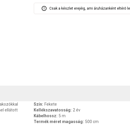
Csak a készlet erejéig, ami áruházanként eltérő le
, SZAVATOSSÁG
CSOMAGOLÁSI ÉS SÚLY INFORMÁCIÓK
DOKU
lakozókkal
Szín
:
Fekete
l ellátott
Kellékszavatosság
:
2 év
Kábelhossz
:
5 m
Termék méret magasság
:
500 cm