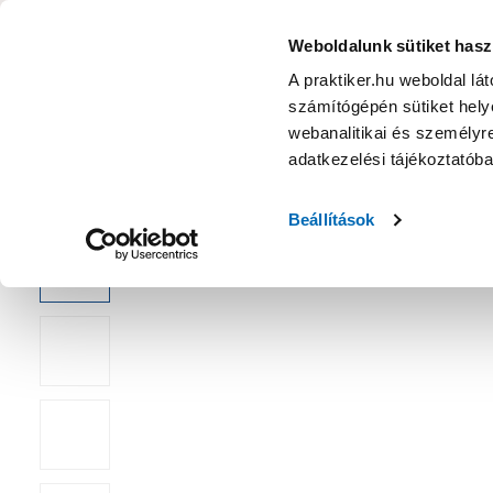
KATEGÓRIÁK
Weboldalunk sütiket hasz
A praktiker.hu weboldal lá
számítógépén sütiket helye
Ajánlatok
Márkanagykövet
Nyereményjáték
webanalitikai és személyre
adatkezelési tájékoztatób
Kezdőoldal
Szabadidő
Szórakoztató elektronika
Multiméd
Beállítások