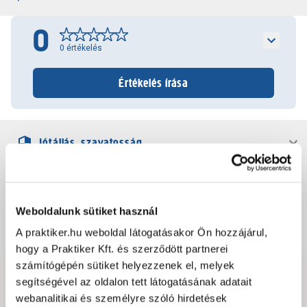
0
0
értékelés
Értékelés írása
Jótállás, szavatosság
Csomagolási és súly információk
Weboldalunk sütiket használ
Dokumentumok, felelős személy
A praktiker.hu weboldal látogatásakor Ön hozzájárul,
hogy a Praktiker Kft. és szerződött partnerei
számítógépén sütiket helyezzenek el, melyek
segítségével az oldalon tett látogatásának adatait
Hibát találtál az oldalon vagy a termék leírásában?
webanalitikai és személyre szóló hirdetések
Kérjük jelezd nekünk!