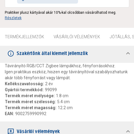
Praktiker plusz kártyával akár 10%-kal olcsóbban vásárolhatod meg.
Részletek
TERMÉKJELLEMZŐK
VÁSÁRLÓI VÉLEMÉNYEK
JÓTÁLLÁS,
Szakértőnk által kiemelt jellemzők
Távirányító RGB/CCT Zigbee lámpákhoz, fényforrásokhoz.
Igen praktikus eszköz, hiszen egy távirányítóval szabályozhatunk
akár több fényforrást vagy lámpát.
Kellékszavatosság
:
2 év
Gyártói termékkód
:
99099
Termék méret mélysége
:
1.8 cm
Termék méret szélesség
:
5.4 cm
Termék méret magasság
:
12.2 cm
EAN
:
9002759990992
Vásárlói vélemények