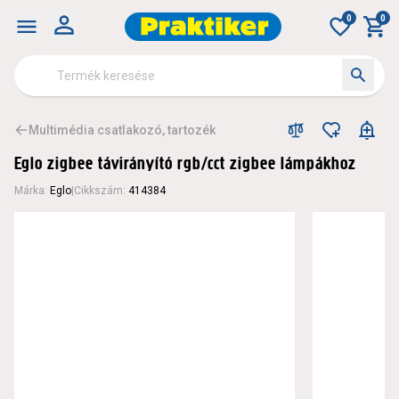
0
0
Multimédia csatlakozó, tartozék
Eglo zigbee távirányító rgb/cct zigbee lámpákhoz
Márka
:
Eglo
|
Cikkszám
:
414384