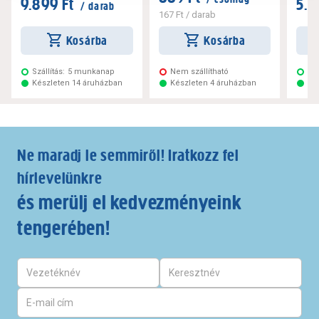
9.899 Ft
5.4
/ darab
167 Ft
/ darab
Kosárba
Kosárba
Szállítás:
5 munkanap
Nem szállítható
Szá
Készleten 14 áruházban
Készleten 4 áruházban
Ké
Ne maradj le semmiről! Iratkozz fel
hírlevelünkre
és merülj el kedvezményeink
tengerében!