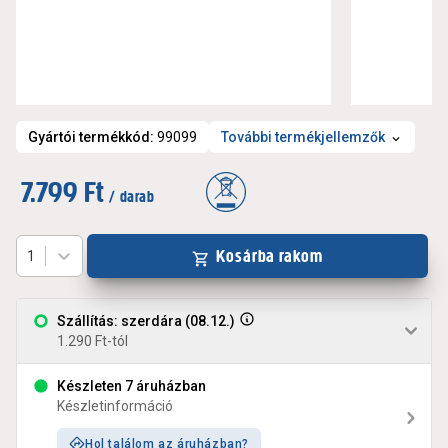
Gyártói termékkód
:
99099
További termékjellemzők
7.799 Ft
/ darab
Kosárba rakom
1
Szállítás: szerdára (08.12.)
1.290 Ft-tól
Készleten 7 áruházban
Készletinformáció
Hol találom az áruházban?