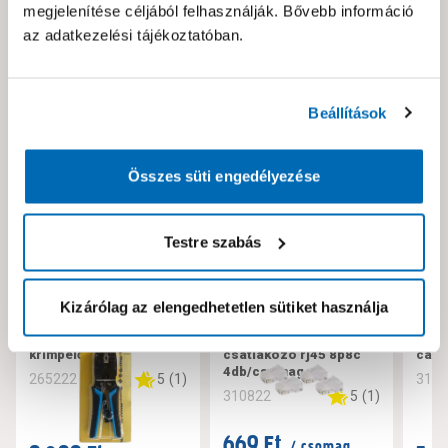
megjelenítése céljából felhasználják. Bővebb információ
az adatkezelési tájékoztatóban.
Neked ajánljuk!
Beállítások
Összes süti engedélyezése
Testre szabás
Kizárólag az elengedhetetlen sütiket használja
Professzionális
Isdn/ethernet
Utp 
krimpelő fogó
csatlakozó rj45 8p8c
cat 
4db/csomag
5
(
1
)
265222
310
5
(
1
)
310822
669 Ft
/ csomag