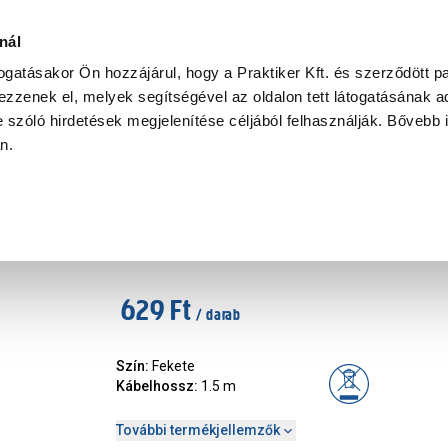
Ke
nál
togatásakor Ön hozzájárul, hogy a Praktiker Kft. és szerződött pa
zzenek el, melyek segítségével az oldalon tett látogatásának ad
Praktiker Professional
Szakiajánló
Ügyintézés és Információ
 szóló hirdetések megjelenítése céljából felhasználják. Bővebb 
an.
ia csatlakozó, tartozék
2xrca-2xrca összekötő 1,5m
Cikkszám
:
310842
629 Ft
/ darab
Szín
:
Fekete
Kábelhossz
:
1.5 m
További termékjellemzők