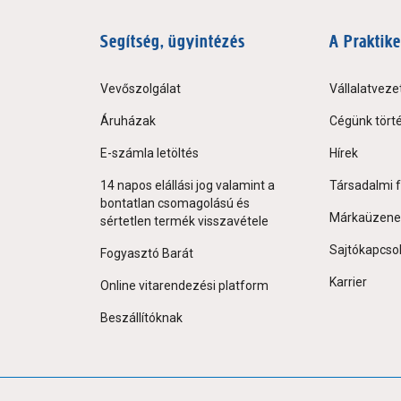
Segítség, ügyintézés
A Praktike
Vevőszolgálat
Vállalatveze
Áruházak
Cégünk tört
E-számla letöltés
Hírek
14 napos elállási jog valamint a
Társadalmi f
bontatlan csomagolású és
Márkaüzene
sértetlen termék visszavétele
Sajtókapcso
Fogyasztó Barát
Karrier
Online vitarendezési platform
Beszállítóknak