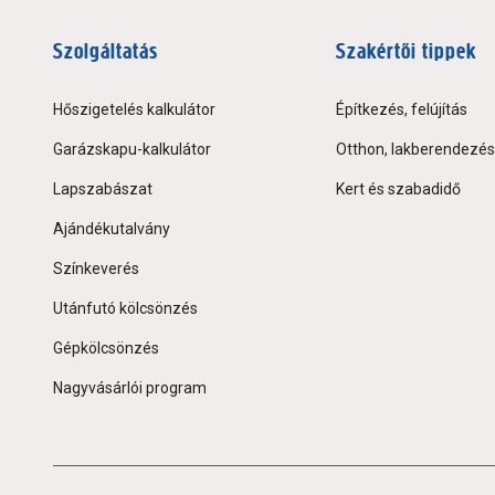
Szolgáltatás
Szakértői tippek
Hőszigetelés kalkulátor
Építkezés, felújítás
Garázskapu-kalkulátor
Otthon, lakberendezés
Lapszabászat
Kert és szabadidő
Ajándékutalvány
Színkeverés
Utánfutó kölcsönzés
Gépkölcsönzés
Nagyvásárlói program