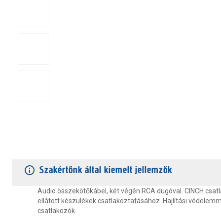
TERMÉKJELLEMZŐK
VÁSÁRLÓI VÉLEMÉNYEK
JÓTÁLLÁS
Szakértőnk által kiemelt jellemzők
Audio összekötőkábel, két végén RCA dugóval. CINCH csat
ellátott készülékek csatlakoztatásához. Hajlítási védelemme
csatlakozók.