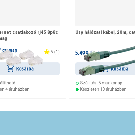
ernet csatlakozó rj45 8p8c
Utp hálózati kábel, 20m, ca
mag
/ csomag
5.499 Ft
5
(
1
)
/ darab
rab
Kosárba
Kosárba
llítható
Szállítás:
5 munkanap
ten 4 áruházban
Készleten 13 áruházban