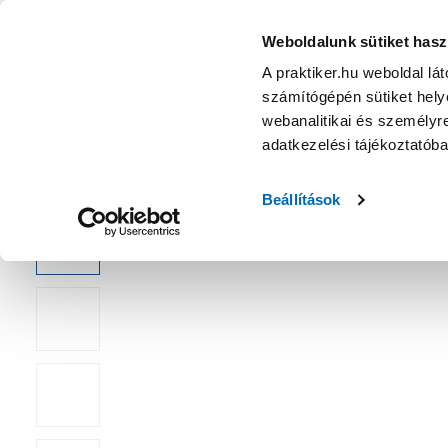
KATEGÓRIÁK
Weboldalunk sütiket hasz
A praktiker.hu weboldal lá
számítógépén sütiket helye
Ajánlatok
Márkanagykövet
Nyereményjáték
webanalitikai és személyre
adatkezelési tájékoztatób
Kezdőoldal
Szabadidő
Szórakoztató elektronika
Multiméd
Beállítások