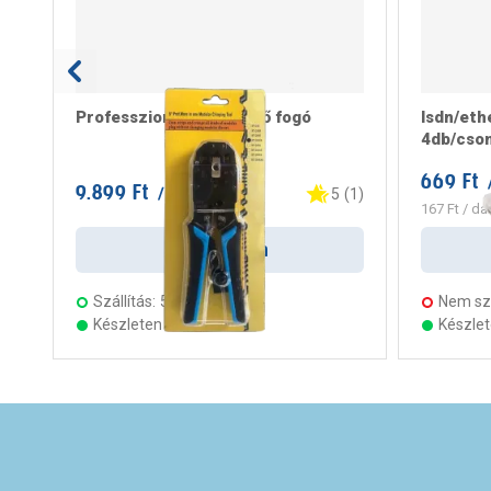
Professzionális krimpelő fogó
Isdn/eth
4db/cso
669 Ft
9.899 Ft
/ darab
5
(
1
)
167 Ft
/ da
Kosárba
Szállítás:
5 munkanap
Nem szá
Készleten 14 áruházban
Készle