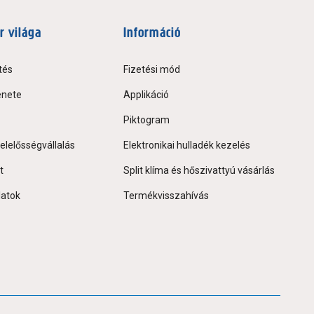
r világa
Információ
tés
Fizetési mód
énete
Applikáció
Piktogram
elelősségvállalás
Elektronikai hulladék kezelés
t
Split klíma és hőszivattyú vásárlás
latok
Termékvisszahívás