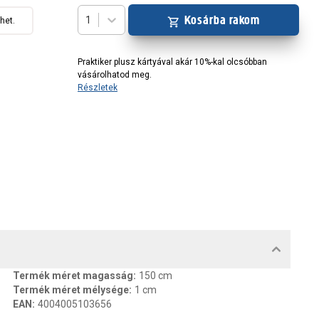
Kosárba rakom
1
het.
Praktiker plusz kártyával akár 10%-kal olcsóbban
vásárolhatod meg.
Részletek
MENTUMOK, FELELŐS SZEMÉLY
Termék méret magasság
:
150 cm
Termék méret mélysége
:
1 cm
EAN
:
4004005103656