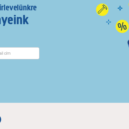
írlevelünkre
nyeink