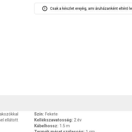
Csak a készlet erejéig, ami áruházanként eltérő le
, SZAVATOSSÁG
CSOMAGOLÁSI ÉS SÚLY INFORMÁCIÓK
DOKU
lakozókkal
Szín
:
Fekete
l ellátott
Kellékszavatosság
:
2 év
Kábelhossz
:
1.5 m
Termék méret szélesség
:
1 cm