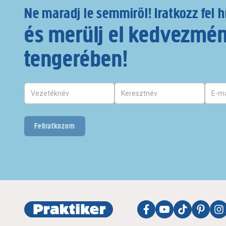
Ne maradj le semmiről! Iratkozz fel h
és merülj el kedvezmé
tengerében!
Feliratkozom