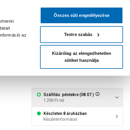
0
0
dvenc áruházam
:
Miért érdemes
Kérlek válassz
bejelentkezni?
Összes süti engedélyezése
Belépés
Listáim
Kosár
rtnerei
atait
Legyél Praktiker Plusz tag!
Áruházak és szolgáltatások
Karrier
Testre szabás
információ az
Kizárólag az elengedhetetlen
sütiket használja
Szállítás: péntekre (08.07.)
1.290 Ft-tól
Készleten 8 áruházban
Készletinformáció