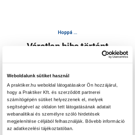
Galaxy kormány fogantyú mtb 1600 - Kerékpár felszerelés,
Hoppá ...
Váratlan hiba történt
Dolgozunk a hiba javításán. Egy kis türelmet kérünk.
Weboldalunk sütiket használ
A praktiker.hu weboldal látogatásakor Ön hozzájárul,
Oldal újratöltése
hogy a Praktiker Kft. és szerződött partnerei
számítógépén sütiket helyezzenek el, melyek
segítségével az oldalon tett látogatásának adatait
webanalitikai és személyre szóló hirdetések
megjelenítése céljából felhasználják. Bővebb információ
az adatkezelési tájékoztatóban.