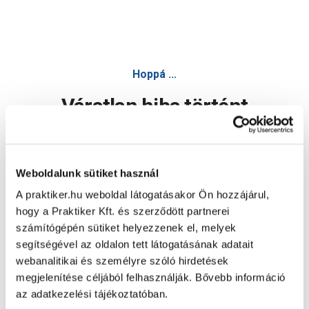
Zár kulcsos 12x650mm több színben - Kerékpár felszerelés,
Hoppá ...
Váratlan hiba történt
Dolgozunk a hiba javításán. Egy kis türelmet kérünk.
Weboldalunk sütiket használ
A praktiker.hu weboldal látogatásakor Ön hozzájárul,
Oldal újratöltése
hogy a Praktiker Kft. és szerződött partnerei
számítógépén sütiket helyezzenek el, melyek
segítségével az oldalon tett látogatásának adatait
webanalitikai és személyre szóló hirdetések
megjelenítése céljából felhasználják. Bővebb információ
az adatkezelési tájékoztatóban.