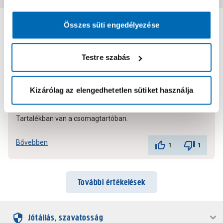
4.3
Összes süti engedélyezése
4
értékelés
Értékelés írása
Testre szabás
Kizárólag az elengedhetetlen sütiket használja
2021.12.05.
Tartalékban van a csomagtartóban.
Bővebben
1
1
További értékelések
Jótállás, szavatosság