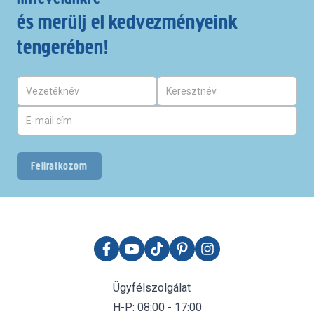
és merülj el kedvezményeink
tengerében!
Feliratkozom
Ügyfélszolgálat
H-P: 08:00 - 17:00