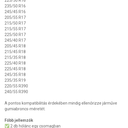
225/50 R16
235/50 R16
245/45 R16
205/55 R17
215/50 R17
215/55 R17
225/50 R17
245/40 R17
205/45 R18
215/45 R18
215/35 R18
225/40 R18
225/45 R18
245/35 R18
235/35 R19
220/55 R390
240/55 R390
A pontos kompatibilitás érdekében mindig ellenőrizze járműve
gumiabroncs-méretét.
Főbb jellemzők
✅ 2 db hólánc egy csomagban