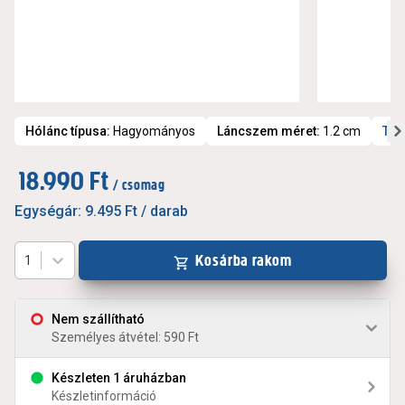
Hólánc típusa
:
Hagyományos
Láncszem méret
:
1.2 cm
Tov
18.990 Ft
/ csomag
Egységár:
9.495 Ft
/ darab
Kosárba rakom
1
Nem szállítható
Személyes átvétel: 590 Ft
Készleten 1 áruházban
Készletinformáció