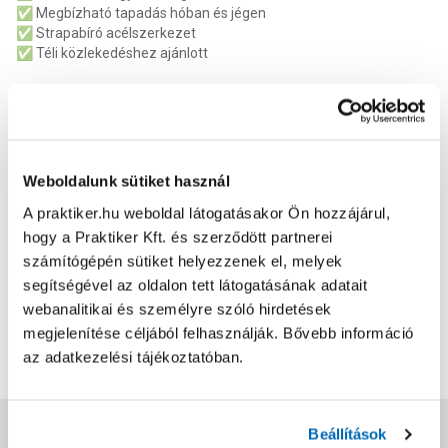
✅ Megbízható tapadás hóban és jégen
✅ Strapabíró acélszerkezet
✅ Téli közlekedéshez ajánlott
Mire használható?
❄️ Havas, jeges útfelületen
🏔️ Hegyi utakhoz
🚗 Téli utazáshoz kötelező felszerelésként
Weboldalunk sütiket használ
A Sheron KN 100 hólánc praktikus és biztonságos választás, ha
A praktiker.hu weboldal látogatásakor Ön hozzájárul,
stabil tapadást szeretne biztosítani járművének havas téli
útviszonyok között.
hogy a Praktiker Kft. és szerződött partnerei
Kellékszavatosság
:
2 év
számítógépén sütiket helyezzenek el, melyek
Hólánc típusa
:
Hagyományos
segítségével az oldalon tett látogatásának adatait
Láncszem méret
:
1.2 cm
webanalitikai és személyre szóló hirdetések
Termék méret magasság
:
26 cm
megjelenítése céljából felhasználják. Bővebb információ
Termék méret szélesség
:
30 cm
Termék méret mélysége
:
6.8 cm
az adatkezelési tájékoztatóban.
EAN
:
8594007997972
Vásárlói vélemények
Beállítások