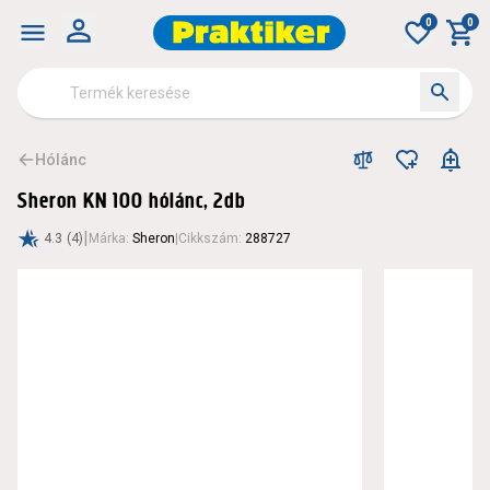
Sheron kn 100 hólánc, 2db - Hólánc - Autó - Szabadidő
0
0
Hólánc
Sheron KN 100 hólánc, 2db
|
4.3
(4)
Márka
:
Sheron
|
Cikkszám
:
288727