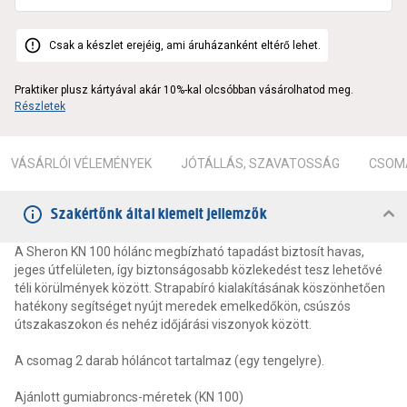
Csak a készlet erejéig, ami áruházanként eltérő lehet.
Praktiker plusz kártyával akár 10%-kal olcsóbban vásárolhatod meg.
Részletek
VÁSÁRLÓI VÉLEMÉNYEK
JÓTÁLLÁS, SZAVATOSSÁG
CSOMA
Szakértőnk által kiemelt jellemzők
A Sheron KN 100 hólánc megbízható tapadást biztosít havas,
jeges útfelületen, így biztonságosabb közlekedést tesz lehetővé
téli körülmények között. Strapabíró kialakításának köszönhetően
hatékony segítséget nyújt meredek emelkedőkön, csúszós
útszakaszokon és nehéz időjárási viszonyok között.
A csomag 2 darab hóláncot tartalmaz (egy tengelyre).
Ajánlott gumiabroncs-méretek (KN 100)