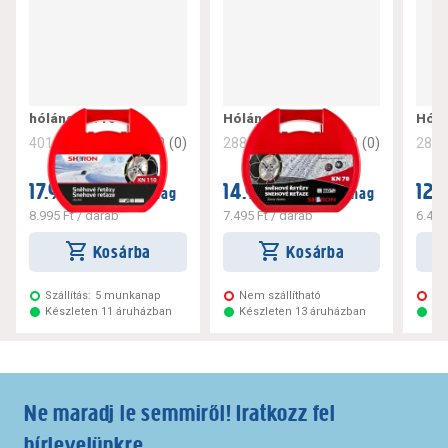
hólánc kn110
Hólánc 70
Hólá
0
(
0
)
0
(
0
)
401646
288724
288
17.990 Ft
14.990 Ft
12.
/ csomag
/ csomag
8.995 Ft
/ darab
7.495 Ft
/ darab
6.495
Kosárba
Kosárba
Szállítás:
5 munkanap
Nem szállítható
Ne
Készleten 11 áruházban
Készleten 13 áruházban
Ké
Ne maradj le semmiről! Iratkozz fel
hírlevelünkre