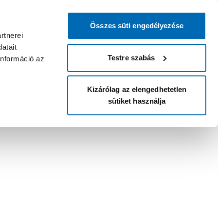
Összes süti engedélyezése
rtnerei
atait
Testre szabás
információ az
Kizárólag az elengedhetetlen
sütiket használja