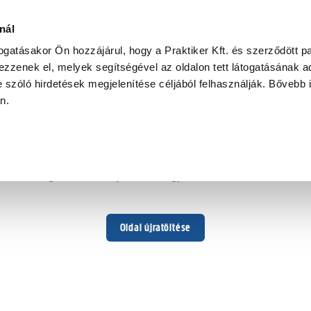
nál
togatásakor Ön hozzájárul, hogy a Praktiker Kft. és szerződött pa
zzenek el, melyek segítségével az oldalon tett látogatásának ad
 szóló hirdetések megjelenítése céljából felhasználják. Bővebb 
Hoppá ...
an.
Váratlan hiba történt
Dolgozunk a hiba javításán. Egy kis türelmet kérünk.
Oldal újratöltése