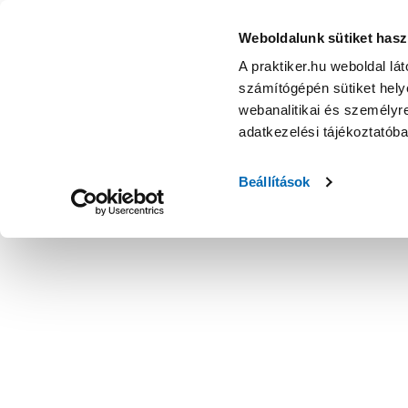
Weboldalunk sütiket hasz
A praktiker.hu weboldal lá
számítógépén sütiket helye
webanalitikai és személyre
adatkezelési tájékoztatób
Beállítások