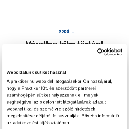
Hoppá ...
Váratlan hiba történt
Dolgozunk a hiba javításán. Egy kis türelmet kérünk.
Weboldalunk sütiket használ
A praktiker.hu weboldal látogatásakor Ön hozzájárul,
Oldal újratöltése
hogy a Praktiker Kft. és szerződött partnerei
számítógépén sütiket helyezzenek el, melyek
segítségével az oldalon tett látogatásának adatait
webanalitikai és személyre szóló hirdetések
megjelenítése céljából felhasználják. Bővebb információ
az adatkezelési tájékoztatóban.