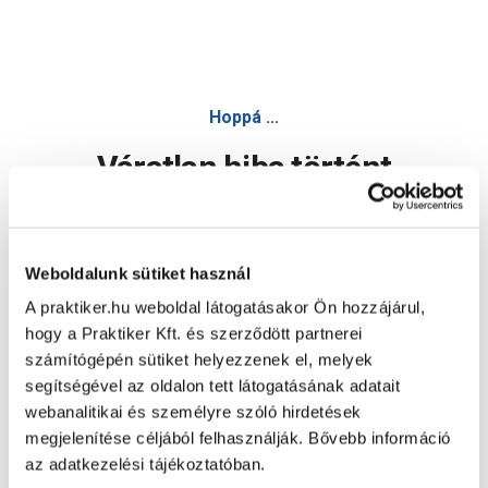
Hoppá ...
Váratlan hiba történt
Dolgozunk a hiba javításán. Egy kis türelmet kérünk.
Weboldalunk sütiket használ
A praktiker.hu weboldal látogatásakor Ön hozzájárul,
Oldal újratöltése
hogy a Praktiker Kft. és szerződött partnerei
számítógépén sütiket helyezzenek el, melyek
segítségével az oldalon tett látogatásának adatait
webanalitikai és személyre szóló hirdetések
megjelenítése céljából felhasználják. Bővebb információ
az adatkezelési tájékoztatóban.