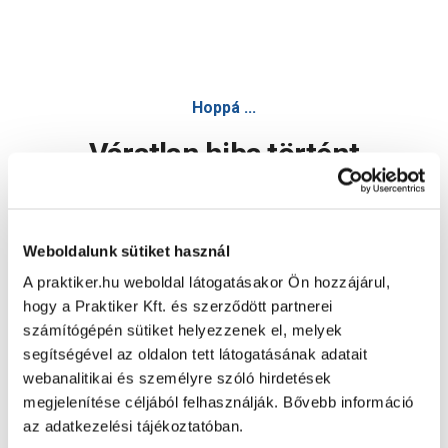
Hoppá ...
Váratlan hiba történt
Dolgozunk a hiba javításán. Egy kis türelmet kérünk.
Weboldalunk sütiket használ
A praktiker.hu weboldal látogatásakor Ön hozzájárul,
Oldal újratöltése
hogy a Praktiker Kft. és szerződött partnerei
számítógépén sütiket helyezzenek el, melyek
segítségével az oldalon tett látogatásának adatait
webanalitikai és személyre szóló hirdetések
megjelenítése céljából felhasználják. Bővebb információ
az adatkezelési tájékoztatóban.