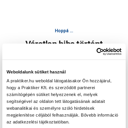
Hoppá ...
Váratlan hiba történt
Dolgozunk a hiba javításán. Egy kis türelmet kérünk.
Weboldalunk sütiket használ
A praktiker.hu weboldal látogatásakor Ön hozzájárul,
Oldal újratöltése
hogy a Praktiker Kft. és szerződött partnerei
számítógépén sütiket helyezzenek el, melyek
segítségével az oldalon tett látogatásának adatait
webanalitikai és személyre szóló hirdetések
megjelenítése céljából felhasználják. Bővebb információ
az adatkezelési tájékoztatóban.