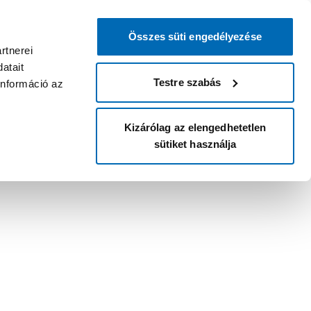
Összes süti engedélyezése
rtnerei
atait
Testre szabás
információ az
Kizárólag az elengedhetetlen
sütiket használja