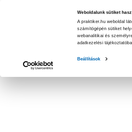
Weboldalunk sütiket hasz
A praktiker.hu weboldal lá
számítógépén sütiket helye
webanalitikai és személyre
adatkezelési tájékoztatób
Beállítások