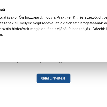
nál
togatásakor Ön hozzájárul, hogy a Praktiker Kft. és szerződött pa
zzenek el, melyek segítségével az oldalon tett látogatásának ad
 szóló hirdetések megjelenítése céljából felhasználják. Bővebb 
Hoppá ...
an.
Váratlan hiba történt
Dolgozunk a hiba javításán. Egy kis türelmet kérünk.
Oldal újratöltése