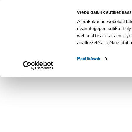
Weboldalunk sütiket hasz
A praktiker.hu weboldal lá
számítógépén sütiket helye
webanalitikai és személyre
adatkezelési tájékoztatób
Beállítások