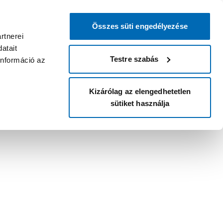
Összes süti engedélyezése
rtnerei
atait
Testre szabás
információ az
Kizárólag az elengedhetetlen
sütiket használja