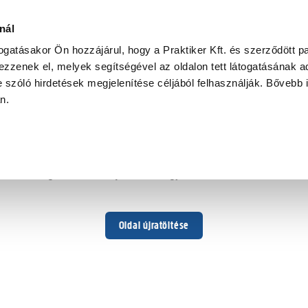
nál
togatásakor Ön hozzájárul, hogy a Praktiker Kft. és szerződött pa
zzenek el, melyek segítségével az oldalon tett látogatásának ad
 szóló hirdetések megjelenítése céljából felhasználják. Bővebb 
Hoppá ...
an.
Váratlan hiba történt
Dolgozunk a hiba javításán. Egy kis türelmet kérünk.
Oldal újratöltése