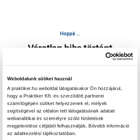
Hoppá ...
Váratlan hiba történt
Dolgozunk a hiba javításán. Egy kis türelmet kérünk.
Weboldalunk sütiket használ
A praktiker.hu weboldal látogatásakor Ön hozzájárul,
Oldal újratöltése
hogy a Praktiker Kft. és szerződött partnerei
számítógépén sütiket helyezzenek el, melyek
segítségével az oldalon tett látogatásának adatait
webanalitikai és személyre szóló hirdetések
megjelenítése céljából felhasználják. Bővebb információ
az adatkezelési tájékoztatóban.