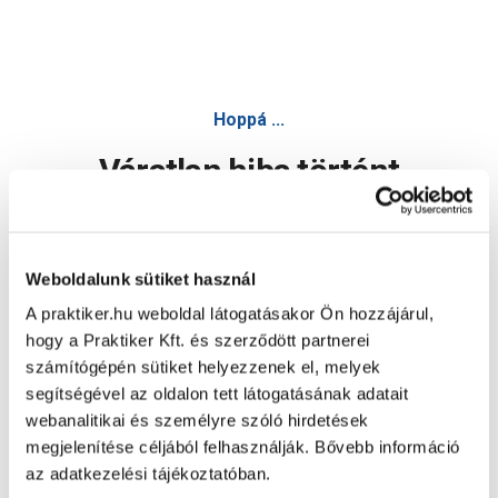
Hoppá ...
Váratlan hiba történt
Dolgozunk a hiba javításán. Egy kis türelmet kérünk.
Weboldalunk sütiket használ
A praktiker.hu weboldal látogatásakor Ön hozzájárul,
Oldal újratöltése
hogy a Praktiker Kft. és szerződött partnerei
számítógépén sütiket helyezzenek el, melyek
segítségével az oldalon tett látogatásának adatait
webanalitikai és személyre szóló hirdetések
megjelenítése céljából felhasználják. Bővebb információ
az adatkezelési tájékoztatóban.