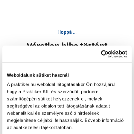
Hoppá ...
Váratlan hiba történt
Dolgozunk a hiba javításán. Egy kis türelmet kérünk.
Weboldalunk sütiket használ
A praktiker.hu weboldal látogatásakor Ön hozzájárul,
Oldal újratöltése
hogy a Praktiker Kft. és szerződött partnerei
számítógépén sütiket helyezzenek el, melyek
segítségével az oldalon tett látogatásának adatait
webanalitikai és személyre szóló hirdetések
megjelenítése céljából felhasználják. Bővebb információ
az adatkezelési tájékoztatóban.