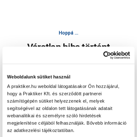
Hoppá ...
Váratlan hiba történt
Dolgozunk a hiba javításán. Egy kis türelmet kérünk.
Weboldalunk sütiket használ
A praktiker.hu weboldal látogatásakor Ön hozzájárul,
Oldal újratöltése
hogy a Praktiker Kft. és szerződött partnerei
számítógépén sütiket helyezzenek el, melyek
segítségével az oldalon tett látogatásának adatait
webanalitikai és személyre szóló hirdetések
megjelenítése céljából felhasználják. Bővebb információ
az adatkezelési tájékoztatóban.