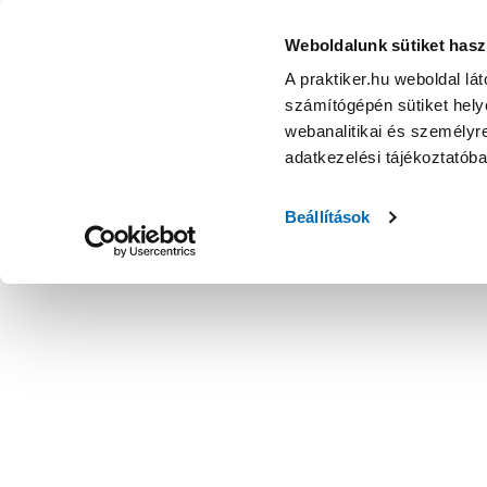
Weboldalunk sütiket hasz
A praktiker.hu weboldal lá
számítógépén sütiket helye
webanalitikai és személyre
adatkezelési tájékoztatób
Beállítások