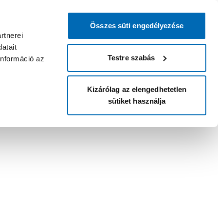
Összes süti engedélyezése
rtnerei
atait
Testre szabás
információ az
Kizárólag az elengedhetetlen
sütiket használja