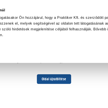
nál
togatásakor Ön hozzájárul, hogy a Praktiker Kft. és szerződött pa
zzenek el, melyek segítségével az oldalon tett látogatásának ad
 szóló hirdetések megjelenítése céljából felhasználják. Bővebb 
Hoppá ...
an.
Váratlan hiba történt
Dolgozunk a hiba javításán. Egy kis türelmet kérünk.
Oldal újratöltése