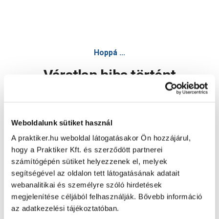
Hoppá ...
Váratlan hiba történt
Dolgozunk a hiba javításán. Egy kis türelmet kérünk.
Weboldalunk sütiket használ
A praktiker.hu weboldal látogatásakor Ön hozzájárul,
Oldal újratöltése
hogy a Praktiker Kft. és szerződött partnerei
számítógépén sütiket helyezzenek el, melyek
segítségével az oldalon tett látogatásának adatait
webanalitikai és személyre szóló hirdetések
megjelenítése céljából felhasználják. Bővebb információ
az adatkezelési tájékoztatóban.