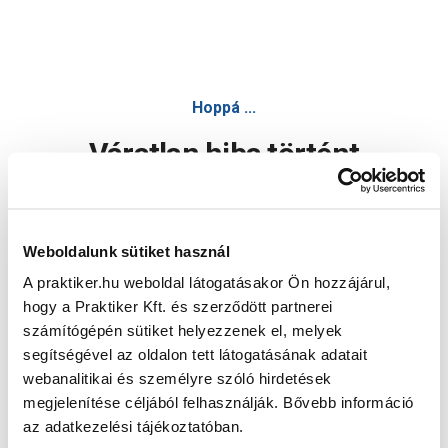
Hoppá ...
Váratlan hiba történt
Dolgozunk a hiba javításán. Egy kis türelmet kérünk.
Weboldalunk sütiket használ
A praktiker.hu weboldal látogatásakor Ön hozzájárul,
Oldal újratöltése
hogy a Praktiker Kft. és szerződött partnerei
számítógépén sütiket helyezzenek el, melyek
segítségével az oldalon tett látogatásának adatait
webanalitikai és személyre szóló hirdetések
megjelenítése céljából felhasználják. Bővebb információ
az adatkezelési tájékoztatóban.